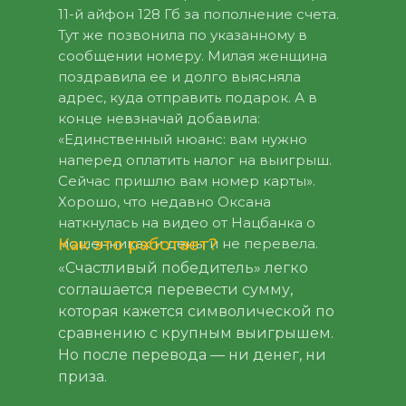
11-й айфон 128 Гб за пополнение счета.
Тут же позвонила по указанному в
сообщении номеру. Милая женщина
поздравила ее и долго выясняла
адрес, куда отправить подарок. А в
конце невзначай добавила:
«Единственный нюанс: вам нужно
наперед оплатить налог на выигрыш.
Сейчас пришлю вам номер карты».
Хорошо, что недавно Оксана
наткнулась на видео от Нацбанка о
мошенниках и деньги не перевела.
Как это работает?
«Счастливый победитель» легко
соглашается перевести сумму,
которая кажется символической по
сравнению с крупным выигрышем.
Но после перевода — ни денег, ни
приза.