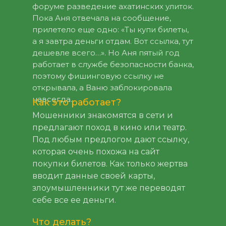
форуме разведение ахатинских улиток.
Пока Аня отвечала на сообщение,
прилетело еще одно: «Ты купи билеты,
а я завтра деньги отдам. Вот ссылка, тут
дешевле всего…». Но Аня пятый год
работает в службе безопасности банка,
поэтому фишинговую ссылку не
открывала, а Ваню заблокировала
навсегда.
Как это работает?
Мошенники знакомятся в cети и
предлагают поход в кино или театр.
Под любым предлогом дают ссылку,
которая очень похожа на сайт
покупки билетов. Как только жертва
вводит данные своей карты,
злоумышленники тут же переводят
себе все ее деньги.
Что делать?